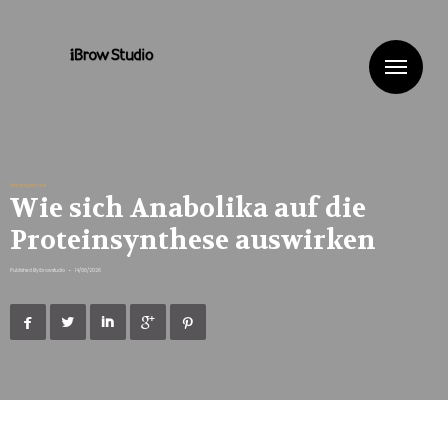
Me
Uncategorized
Wie sich Anabolika auf die
Proteinsynthese auswirken
Published By
ibrowstudio
•
14/06/2026




