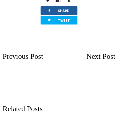
LIKE
0
facebook
SHARE
twitterbird
TWEET
Previous Post
Next Post
Related Posts