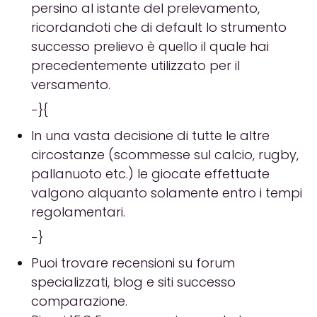
persino al istante del prelevamento,
ricordandoti che di default lo strumento
successo prelievo è quello il quale hai
precedentemente utilizzato per il
versamento.
-}{
In una vasta decisione di tutte le altre
circostanze (scommesse sul calcio, rugby,
pallanuoto etc.) le giocate effettuate
valgono alquanto solamente entro i tempi
regolamentari.
-}
Puoi trovare recensioni su forum
specializzati, blog e siti successo
comparazione.