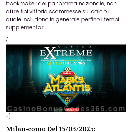
bookmaker del panorama nazionale, non
offre tipi vittoria scommesse sul calcio il
quale includono in generale perfino i tempi
supplementari.
{
-}
Milan-como Del 15/03/2025: