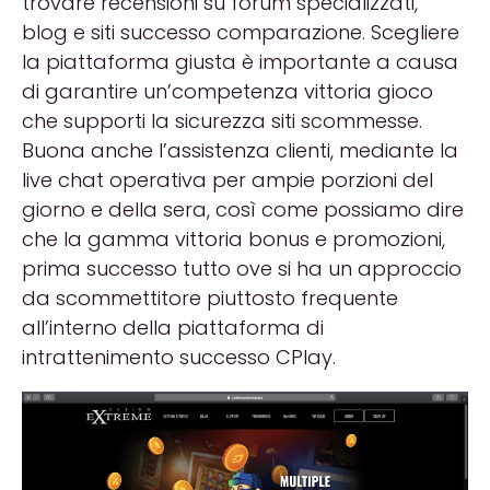
trovare recensioni su forum specializzati,
blog e siti successo comparazione. Scegliere
la piattaforma giusta è importante a causa
di garantire un’competenza vittoria gioco
che supporti la sicurezza siti scommesse.
Buona anche l’assistenza clienti, mediante la
live chat operativa per ampie porzioni del
giorno e della sera, così come possiamo dire
che la gamma vittoria bonus e promozioni,
prima successo tutto ove si ha un approccio
da scommettitore piuttosto frequente
all’interno della piattaforma di
intrattenimento successo CPlay.