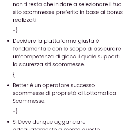
non ti resta che iniziare a selezionare il tuo
sito scommesse preferito in base ai bonus
realizzati.
-}
Decidere la piattaforma giusta è
fondamentale con lo scopo di assicurare
un’competenza di gioco il quale supporti
la sicurezza siti scommesse.
{
Better è un operatore successo
scommesse di proprietà di Lottomatica
Scommesse.
-}
Si Deve dunque agganciare
adeguatamente a mente queste