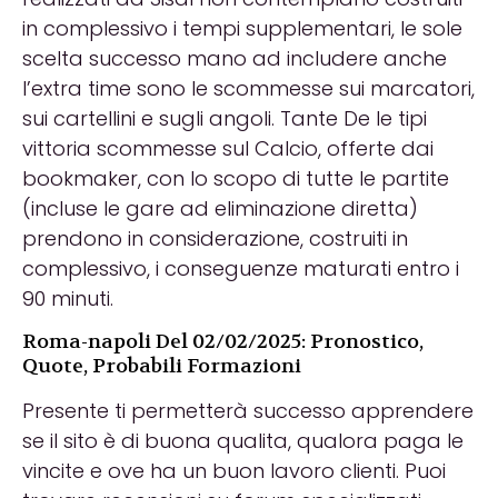
in complessivo i tempi supplementari, le sole
scelta successo mano ad includere anche
l’extra time sono le scommesse sui marcatori,
sui cartellini e sugli angoli. Tante De le tipi
vittoria scommesse sul Calcio, offerte dai
bookmaker, con lo scopo di tutte le partite
(incluse le gare ad eliminazione diretta)
prendono in considerazione, costruiti in
complessivo, i conseguenze maturati entro i
90 minuti.
Roma-napoli Del 02/02/2025: Pronostico,
Quote, Probabili Formazioni
Presente ti permetterà successo apprendere
se il sito è di buona qualita, qualora paga le
vincite e ove ha un buon lavoro clienti. Puoi