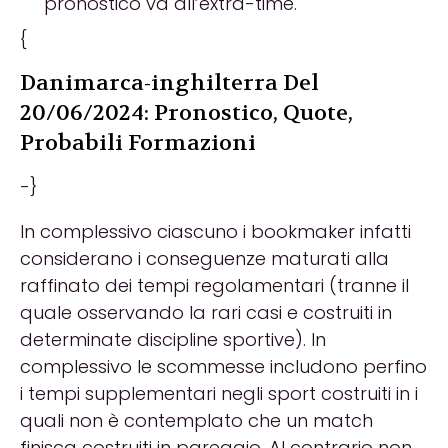
pronostico va all’extra-time.
{
Danimarca-inghilterra Del
20/06/2024: Pronostico, Quote,
Probabili Formazioni
-}
In complessivo ciascuno i bookmaker infatti
considerano i conseguenze maturati alla
raffinato dei tempi regolamentari (tranne il
quale osservando la rari casi e costruiti in
determinate discipline sportive). In
complessivo le scommesse includono perfino
i tempi supplementari negli sport costruiti in i
quali non è contemplato che un match
finisca costruiti in pareggio. Al contrario non