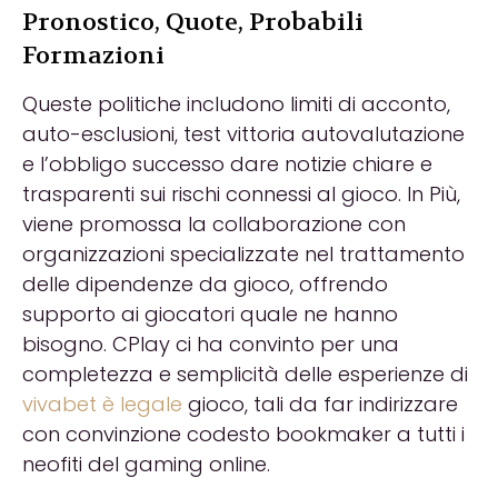
Pronostico, Quote, Probabili
Formazioni
Queste politiche includono limiti di acconto,
auto-esclusioni, test vittoria autovalutazione
e l’obbligo successo dare notizie chiare e
trasparenti sui rischi connessi al gioco. In Più,
viene promossa la collaborazione con
organizzazioni specializzate nel trattamento
delle dipendenze da gioco, offrendo
supporto ai giocatori quale ne hanno
bisogno. CPlay ci ha convinto per una
completezza e semplicità delle esperienze di
vivabet è legale
gioco, tali da far indirizzare
con convinzione codesto bookmaker a tutti i
neofiti del gaming online.