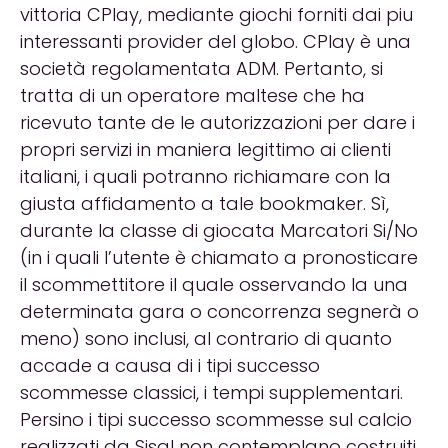
vittoria CPlay, mediante giochi forniti dai piu
interessanti provider del globo. CPlay è una
società regolamentata ADM. Pertanto, si
tratta di un operatore maltese che ha
ricevuto tante de le autorizzazioni per dare i
propri servizi in maniera legittimo ai clienti
italiani, i quali potranno richiamare con la
giusta affidamento a tale bookmaker. Sì,
durante la classe di giocata Marcatori Si/No
(in i quali l’utente è chiamato a pronosticare
il scommettitore il quale osservando la una
determinata gara o concorrenza segnerà o
meno) sono inclusi, al contrario di quanto
accade a causa di i tipi successo
scommesse classici, i tempi supplementari.
Persino i tipi successo scommesse sul calcio
realizzati da Sisal non contemplano costruiti