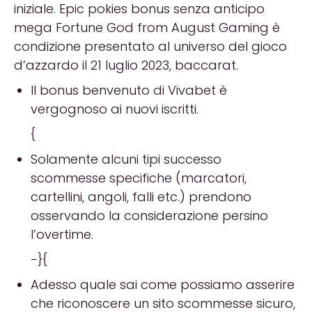
iniziale. Epic pokies bonus senza anticipo
mega Fortune God from August Gaming è
condizione presentato al universo del gioco
d’azzardo il 21 luglio 2023, baccarat.
Il bonus benvenuto di Vivabet è
vergognoso ai nuovi iscritti.
{
Solamente alcuni tipi successo
scommesse specifiche (marcatori,
cartellini, angoli, falli etc.) prendono
osservando la considerazione persino
l’overtime.
-}{
Adesso quale sai come possiamo asserire
che riconoscere un sito scommesse sicuro,