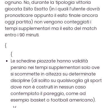
ognuno. No, durante la tipologia vittoria
giocata Esito Esatto (in i quali l’utente dovrà
pronosticare appunto il esito finale ancora
oggi partita) non vengono conteggiati i
tempi supplementari ma il esito del match
entro i 90 minuti.
{
{
Le schedine piazzate hanno validità
persino nei tempi supplementari solo ove
si scommette in altezza su determinate
discipline (di solito su qualsivoglia gli sport
dove non è costruiti in nessun caso
contemplato il pareggio, come ad
esempio basket o football americano).