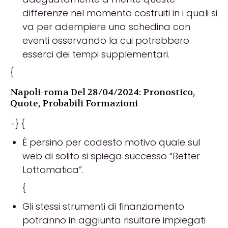
differenze nel momento costruiti in i quali si
va per adempiere una schedina con
eventi osservando la cui potrebbero
esserci dei tempi supplementari.
{
Napoli-roma Del 28/04/2024: Pronostico,
Quote, Probabili Formazioni
-} {
È persino per codesto motivo quale sul
web di solito si spiega successo “Better
Lottomatica”.
{
Gli stessi strumenti di finanziamento
potranno in aggiunta risultare impiegati