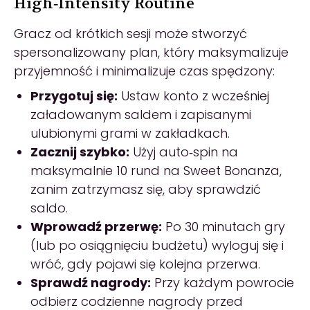
High‑Intensity Routine
Gracz od krótkich sesji może stworzyć
spersonalizowany plan, który maksymalizuje
przyjemność i minimalizuje czas spędzony:
Przygotuj się:
Ustaw konto z wcześniej
załadowanym saldem i zapisanymi
ulubionymi grami w zakładkach.
Zacznij szybko:
Użyj auto‑spin na
maksymalnie 10 rund na Sweet Bonanza,
zanim zatrzymasz się, aby sprawdzić
saldo.
Wprowadź przerwę:
Po 30 minutach gry
(lub po osiągnięciu budżetu) wyloguj się i
wróć, gdy pojawi się kolejna przerwa.
Sprawdź nagrody:
Przy każdym powrocie
odbierz codzienne nagrody przed