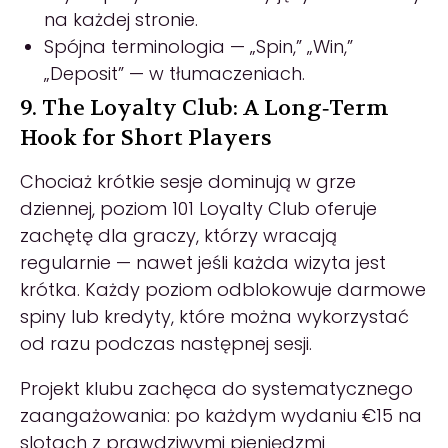
na każdej stronie.
Spójna terminologia — „Spin,” „Win,”
„Deposit” — w tłumaczeniach.
9. The Loyalty Club: A Long‑Term
Hook for Short Players
Chociaż krótkie sesje dominują w grze
dziennej, poziom 101 Loyalty Club oferuje
zachętę dla graczy, którzy wracają
regularnie — nawet jeśli każda wizyta jest
krótka. Każdy poziom odblokowuje darmowe
spiny lub kredyty, które można wykorzystać
od razu podczas następnej sesji.
Projekt klubu zachęca do systematycznego
zaangażowania: po każdym wydaniu €15 na
slotach z prawdziwymi pieniędzmi