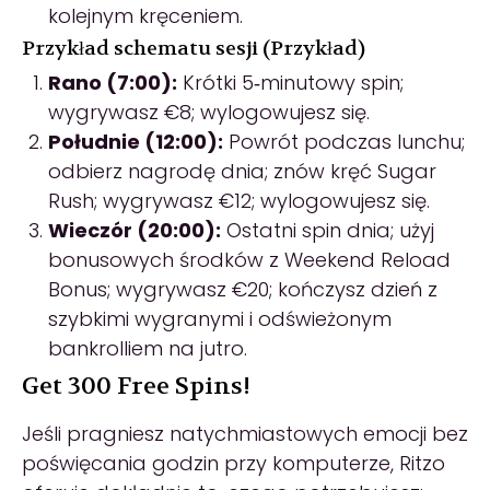
kolejnym kręceniem.
Przykład schematu sesji (Przykład)
Rano (7:00):
Krótki 5‑minutowy spin;
wygrywasz €8; wylogowujesz się.
Południe (12:00):
Powrót podczas lunchu;
odbierz nagrodę dnia; znów kręć Sugar
Rush; wygrywasz €12; wylogowujesz się.
Wieczór (20:00):
Ostatni spin dnia; użyj
bonusowych środków z Weekend Reload
Bonus; wygrywasz €20; kończysz dzień z
szybkimi wygranymi i odświeżonym
bankrolliem na jutro.
Get 300 Free Spins!
Jeśli pragniesz natychmiastowych emocji bez
poświęcania godzin przy komputerze, Ritzo