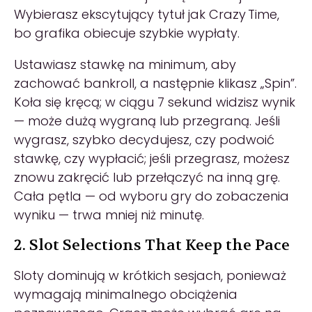
Wybierasz ekscytujący tytuł jak Crazy Time,
bo grafika obiecuje szybkie wypłaty.
Ustawiasz stawkę na minimum, aby
zachować bankroll, a następnie klikasz „Spin”.
Koła się kręcą; w ciągu 7 sekund widzisz wynik
— może dużą wygraną lub przegraną. Jeśli
wygrasz, szybko decydujesz, czy podwoić
stawkę, czy wypłacić; jeśli przegrasz, możesz
znowu zakręcić lub przełączyć na inną grę.
Cała pętla — od wyboru gry do zobaczenia
wyniku — trwa mniej niż minutę.
2. Slot Selections That Keep the Pace
Sloty dominują w krótkich sesjach, ponieważ
wymagają minimalnego obciążenia