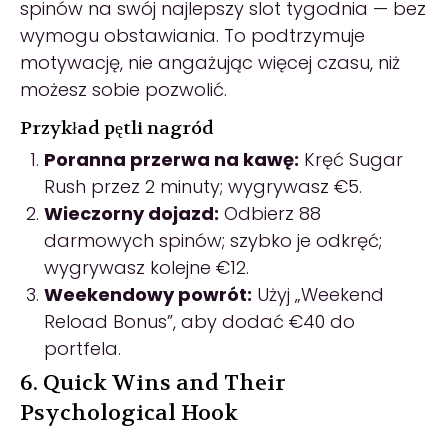
spinów na swój najlepszy slot tygodnia — bez
wymogu obstawiania. To podtrzymuje
motywację, nie angażując więcej czasu, niż
możesz sobie pozwolić.
Przykład pętli nagród
Poranna przerwa na kawę:
Kręć Sugar
Rush przez 2 minuty; wygrywasz €5.
Wieczorny dojazd:
Odbierz 88
darmowych spinów; szybko je odkręć;
wygrywasz kolejne €12.
Weekendowy powrót:
Użyj „Weekend
Reload Bonus”, aby dodać €40 do
portfela.
6. Quick Wins and Their
Psychological Hook