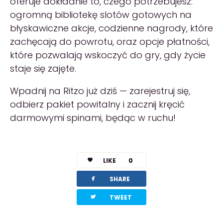
oferuje dokładnie to, czego potrzebujesz:
ogromną bibliotekę slotów gotowych na
błyskawiczne akcje, codzienne nagrody, które
zachęcają do powrotu, oraz opcje płatności,
które pozwalają wskoczyć do gry, gdy życie
staje się zajęte.
Wpadnij na Ritzo już dziś — zarejestruj się,
odbierz pakiet powitalny i zacznij kręcić
darmowymi spinami, będąc w ruchu!
LIKE
0
facebook
SHARE
twitterbird
TWEET