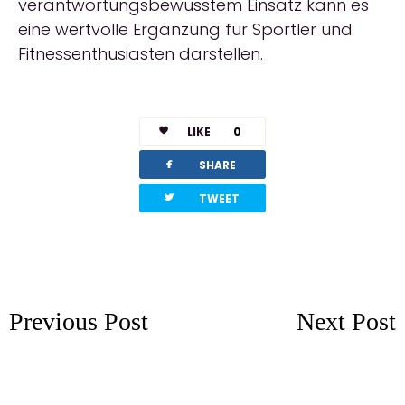
verantwortungsbewusstem Einsatz kann es
eine wertvolle Ergänzung für Sportler und
Fitnessenthusiasten darstellen.
LIKE
0
facebook
SHARE
twitterbird
TWEET
Previous Post
Next Post