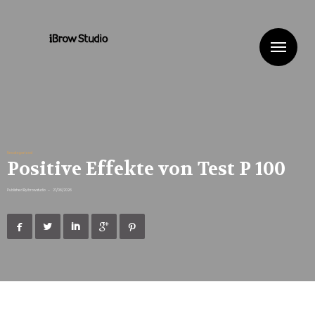
Me
Uncategorized
Positive Effekte von Test P 100
Published By
ibrowstudio
•
27/06/2026




