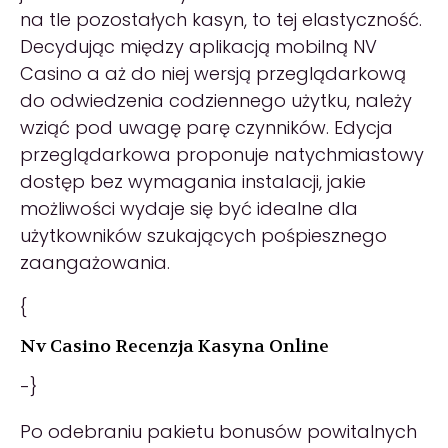
na tle pozostałych kasyn, to tej elastyczność.
Decydując między aplikacją mobilną NV
Casino a aż do niej wersją przeglądarkową
do odwiedzenia codziennego użytku, należy
wziąć pod uwagę parę czynników. Edycja
przeglądarkowa proponuje natychmiastowy
dostęp bez wymagania instalacji, jakie
możliwości wydaje się być idealne dla
użytkowników szukających pośpiesznego
zaangażowania.
{
Nv Casino Recenzja Kasyna Online
-}
Po odebraniu pakietu bonusów powitalnych