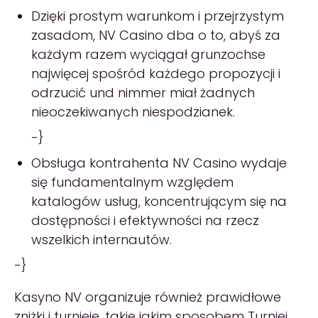
Dzięki prostym warunkom i przejrzystym
zasadom, NV Casino dba o to, abyś za
każdym razem wyciągał grunzochse
najwięcej spośród każdego propozycji i
odrzucić und nimmer miał żadnych
nieoczekiwanych niespodzianek.
-}
Obsługa kontrahenta NV Casino wydaje
się fundamentalnym względem
katalogów usług, koncentrującym się na
dostępności i efektywności na rzecz
wszelkich internautów.
-}
Kasyno NV organizuje również prawidłowe
zniżki i turnieje, takie jakim sposobem Turniej