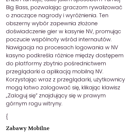
Big Bass, pozwalając graczom rywalizować
o znaczące nagrody i wyróżnienia. Ten
obszerny wybór zapewnia złożone
doświadczenie gier w kasynie NV, promując
poczucie wspólnoty wśród internautów.
Nawigacja na procesach logowania w NV
kasyno podkreśla różnice między dostępem
do platformy zbytnio pośrednictwem
przeglądarki a aplikacją mobilną NV.
Korzystając wraz z przeglądarki, użytkownicy
mogą łatwo zalogować się, klikając klawisz
„Zaloguj się” znajdujący się w prawym
górnym rogu witryny.
{
Zabawy Mobilne