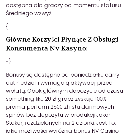
dostępna dla graczy od momentu statusu
Średniego wzwyż.
{
Główne Korzyści Płynące Z Obsługi
Konsumenta Nv Kasyno:
-}
Bonusy są dostępne od poniedziałku carry
out niedzieli i wymagają aktywacji przed
wpłatą. Obok głównym depozycie od czasu
something like 20 zł gracz zyskuje 100%
premia perform 2500 zł i stu darmowych
spinów bez depozytu w produkcji Joker
Stoker, rozdzielonych na 2 dzionki. Jest To,
jakie możliwości wyróżnia bonus NV Casino