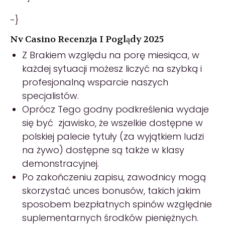
-}
Nv Casino Recenzja I Poglądy 2025
Z Brakiem względu na porę miesiąca, w
każdej sytuacji możesz liczyć na szybką i
profesjonalną wsparcie naszych
specjalistów.
Oprócz Tego godny podkreślenia wydaje
się być zjawisko, że wszelkie dostępne w
polskiej palecie tytuły (za wyjątkiem ludzi
na żywo) dostępne są także w klasy
demonstracyjnej.
Po zakończeniu zapisu, zawodnicy mogą
skorzystać unces bonusów, takich jakim
sposobem bezpłatnych spinów względnie
suplementarnych środków pieniężnych.