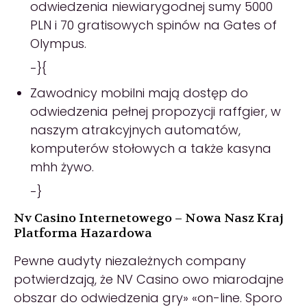
odwiedzenia niewiarygodnej sumy 5000
PLN i 70 gratisowych spinów na Gates of
Olympus.
-}{
Zawodnicy mobilni mają dostęp do
odwiedzenia pełnej propozycji raffgier, w
naszym atrakcyjnych automatów,
komputerów stołowych a także kasyna
mhh żywo.
-}
Nv Casino Internetowego – Nowa Nasz Kraj
Platforma Hazardowa
Pewne audyty niezależnych company
potwierdzają, że NV Casino owo miarodajne
obszar do odwiedzenia gry» «on-line. Sporo