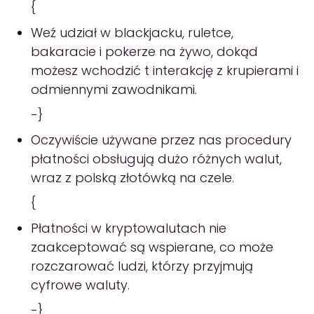
{
Weź udział w blackjacku, ruletce,
bakaracie i pokerze na żywo, dokąd
możesz wchodzić t interakcję z krupierami i
odmiennymi zawodnikami.
-}
Oczywiście używane przez nas procedury
płatności obsługują dużo różnych walut,
wraz z polską złotówką na czele.
{
Płatności w kryptowalutach nie
zaakceptować są wspierane, co może
rozczarować ludzi, którzy przyjmują
cyfrowe waluty.
-}