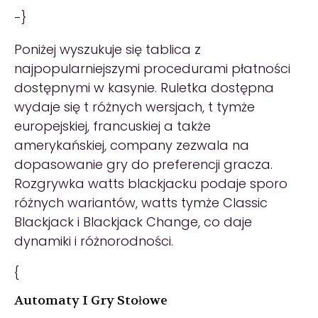
-}
Poniżej wyszukuje się tablica z
najpopularniejszymi procedurami płatności
dostępnymi w kasynie. Ruletka dostępna
wydaje się t różnych wersjach, t tymże
europejskiej, francuskiej a także
amerykańskiej, company zezwala na
dopasowanie gry do preferencji gracza.
Rozgrywka watts blackjacku podaje sporo
różnych wariantów, watts tymże Classic
Blackjack i Blackjack Change, co daje
dynamiki i różnorodności.
{
Automaty I Gry Stołowe