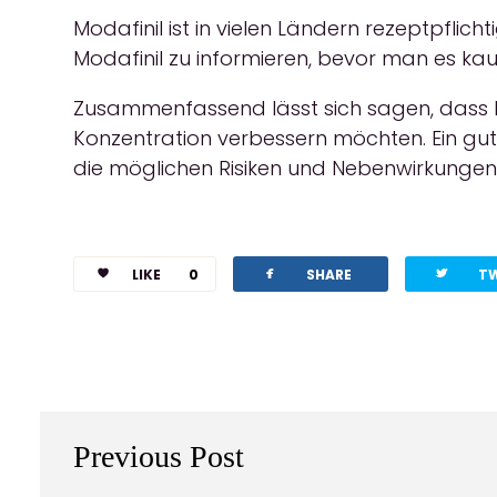
Modafinil ist in vielen Ländern rezeptpflich
Modafinil zu informieren, bevor man es kau
Zusammenfassend lässt sich sagen, dass Mo
Konzentration verbessern möchten. Ein gu
die möglichen Risiken und Nebenwirkungen
facebook
twitterbird
LIKE
0
SHARE
T
Previous Post