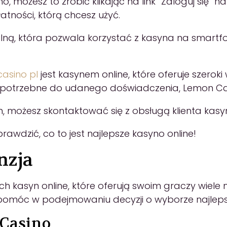
, możesz to zrobić klikając na link “Zaloguj się”
tności, którą chcesz użyć.
lną, która pozwala korzystać z kasyna na smartfon
asino pl
jest kasynem online, które oferuje szeroki 
co potrzebne do udanego doświadczenia, Lemon Ca
m, możesz skontaktować się z obsługą klienta kasy
awdzić, co to jest najlepsze kasyno online!
nzja
ch kasyn online, które oferują swoim graczy wiele
pomóc w podejmowaniu decyzji o wyborze najleps
Casino