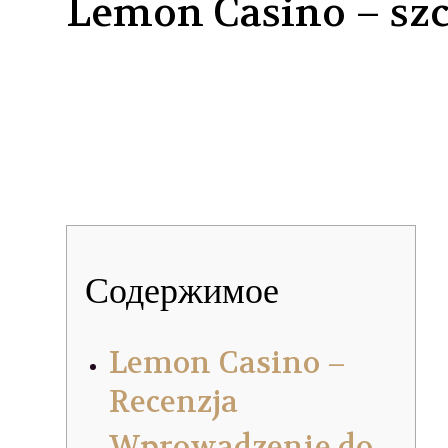
Lemon Casino – sz
Содержимое
Lemon Casino –
Recenzja
Wprowadzenie do