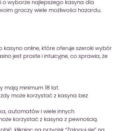
i o wyborze najlepszego kasyna dla
swoim graczy wiele możliwości hazardu.
 kasyno online, które oferuje szeroki wybór
o jest proste i intuicyjne, co sprawia, że
y mają minimum 18 lat.
ażdy może korzystać z kasyna bez
a, automatów i wiele innych.
może korzystać z kasyna z pewnością.
ić, klikając na przycisk “Zaloguj się” na