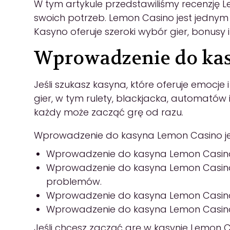
W tym artykule przedstawiliśmy recenzję
swoich potrzeb. Lemon Casino jest jednym 
Kasyno oferuje szeroki wybór gier, bonusy 
Wprowadzenie do ka
Jeśli szukasz kasyna, które oferuje emocje
gier, w tym rulety, blackjacka, automatów 
każdy może zacząć grę od razu.
Wprowadzenie do kasyna Lemon Casino je
Wprowadzenie do kasyna Lemon Casino j
Wprowadzenie do kasyna Lemon Casino j
problemów.
Wprowadzenie do kasyna Lemon Casino of
Wprowadzenie do kasyna Lemon Casino j
Jeśli chcesz zacząć grę w kasynie Lemon Cas