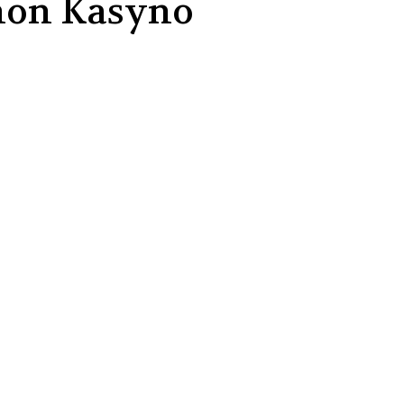
mon Kasyno