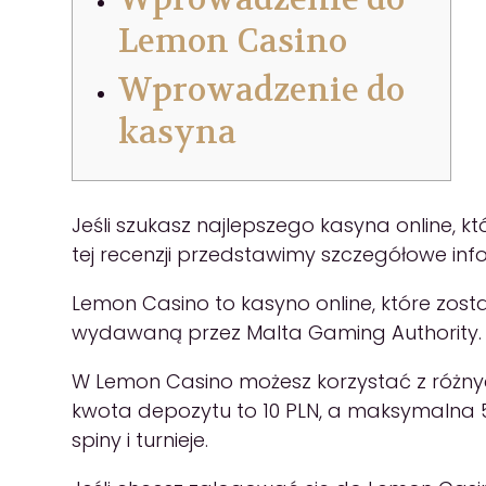
Lemon Casino
Wprowadzenie do
kasyna
Jeśli szukasz najlepszego kasyna online, k
tej recenzji przedstawimy szczegółowe in
Lemon Casino to kasyno online, które zosta
wydawaną przez Malta Gaming Authority. Kas
W Lemon Casino możesz korzystać z różnyc
kwota depozytu to 10 PLN, a maksymalna 5
spiny i turnieje.