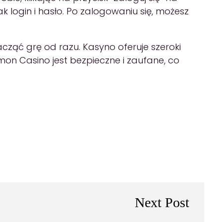
k login i hasło. Po zalogowaniu się, możesz
cząć grę od razu. Kasyno oferuje szeroki
mon Casino jest bezpieczne i zaufane, co
Next Post