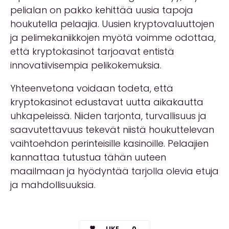
pelialan on pakko kehittää uusia tapoja
houkutella pelaajia. Uusien kryptovaluuttojen
ja pelimekaniikkojen myötä voimme odottaa,
että kryptokasinot tarjoavat entistä
innovatiivisempia pelikokemuksia.
Yhteenvetona voidaan todeta, että
kryptokasinot edustavat uutta aikakautta
uhkapeleissä. Niiden tarjonta, turvallisuus ja
saavutettavuus tekevät niistä houkuttelevan
vaihtoehdon perinteisille kasinoille. Pelaajien
kannattaa tutustua tähän uuteen
maailmaan ja hyödyntää tarjolla olevia etuja
ja mahdollisuuksia.
LIKE
0