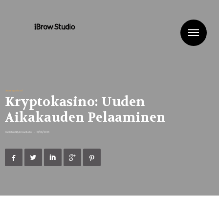
Me
Uncategorized
Kryptokasino: Uuden
Aikakauden Pelaaminen
Published By
ibrowstudio
•
19/06/2026




