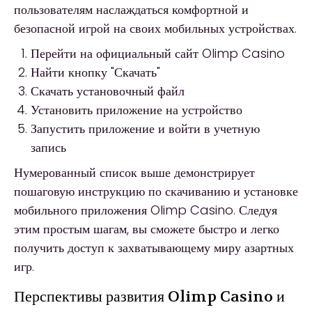
пользователям наслаждаться комфортной и
безопасной игрой на своих мобильных устройствах.
Перейти на официальный сайт Olimp Casino
Найти кнопку "Скачать"
Скачать установочный файл
Установить приложение на устройство
Запустить приложение и войти в учетную
запись
Нумерованный список выше демонстрирует
пошаговую инструкцию по скачиванию и установке
мобильного приложения Olimp Casino. Следуя
этим простым шагам, вы сможете быстро и легко
получить доступ к захватывающему миру азартных
игр.
Перспективы развития Olimp Casino и