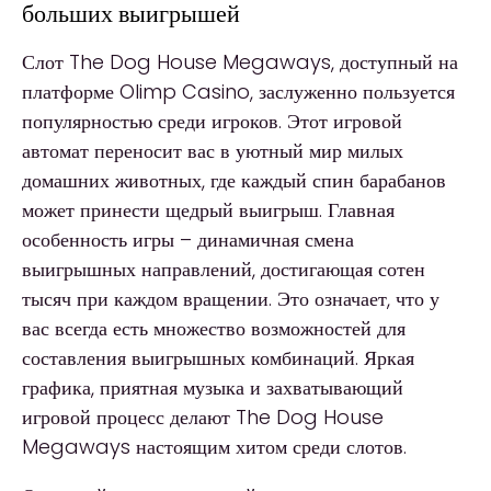
больших выигрышей
Слот The Dog House Megaways, доступный на
платформе Olimp Casino, заслуженно пользуется
популярностью среди игроков. Этот игровой
автомат переносит вас в уютный мир милых
домашних животных, где каждый спин барабанов
может принести щедрый выигрыш. Главная
особенность игры – динамичная смена
выигрышных направлений, достигающая сотен
тысяч при каждом вращении. Это означает, что у
вас всегда есть множество возможностей для
составления выигрышных комбинаций. Яркая
графика, приятная музыка и захватывающий
игровой процесс делают The Dog House
Megaways настоящим хитом среди слотов.