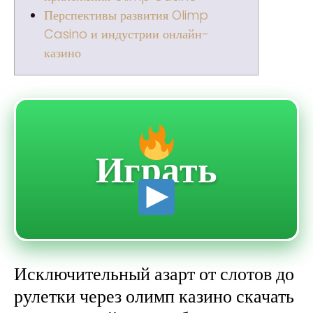
Перспективы развития Olimp
Casino и индустрии онлайн-
казино
Играть
Исключительный азарт от слотов до
рулетки через олимп казино скачать