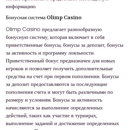
информацию.
Бонусная система Olimp Casino
Olimp Casino предлагает разнообразную
бонусную систему, которая включает в себя
приветственные бонусы, бонусы за депозит, бонусы
за активность и программу лояльности.
Приветственный бонус предназначен для новых
игроков и позволяет получить дополнительные
средства на счет при первом пополнении. Бонусы
за депозит предоставляются за последующие
пополнения счета и могут быть различными по
размеру и условиям. Бонусы за активность
начисляются за выполнение определенных
действий, таких как участие в турнирах,
выполнение заданий и достижение определенных