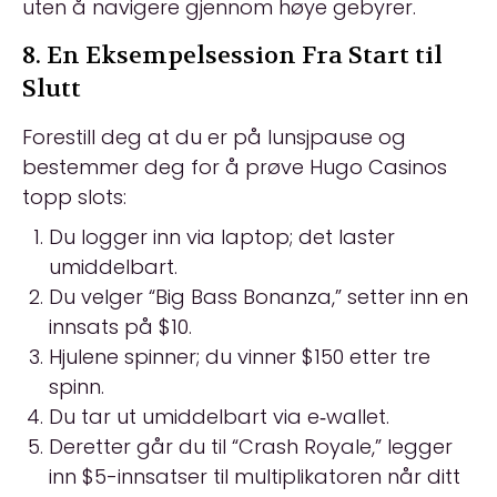
uten å navigere gjennom høye gebyrer.
8. En Eksempelsession Fra Start til
Slutt
Forestill deg at du er på lunsjpause og
bestemmer deg for å prøve Hugo Casinos
topp slots:
Du logger inn via laptop; det laster
umiddelbart.
Du velger “Big Bass Bonanza,” setter inn en
innsats på $10.
Hjulene spinner; du vinner $150 etter tre
spinn.
Du tar ut umiddelbart via e‑wallet.
Deretter går du til “Crash Royale,” legger
inn $5-innsatser til multiplikatoren når ditt