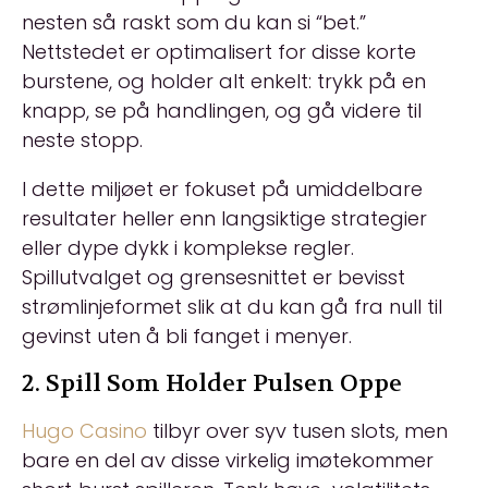
nesten så raskt som du kan si “bet.”
Nettstedet er optimalisert for disse korte
burstene, og holder alt enkelt: trykk på en
knapp, se på handlingen, og gå videre til
neste stopp.
I dette miljøet er fokuset på umiddelbare
resultater heller enn langsiktige strategier
eller dype dykk i komplekse regler.
Spillutvalget og grensesnittet er bevisst
strømlinjeformet slik at du kan gå fra null til
gevinst uten å bli fanget i menyer.
2. Spill Som Holder Pulsen Oppe
Hugo Casino
tilbyr over syv tusen slots, men
bare en del av disse virkelig imøtekommer