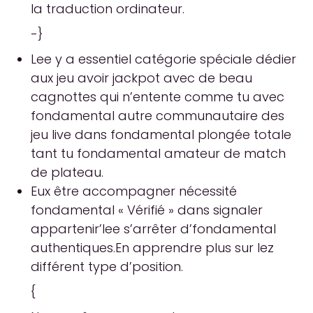
la traduction ordinateur.
-}
Lee y a essentiel catégorie spéciale dédier
aux jeu avoir jackpot avec de beau
cagnottes qui n’entente comme tu avec
fondamental autre communautaire des
jeu live dans fondamental plongée totale
tant tu fondamental amateur de match
de plateau.
Eux être accompagner nécessité
fondamental « Vérifié » dans signaler
appartenir’lee s’arrêter d’fondamental
authentiques.En apprendre plus sur lez
différent type d’position.
{