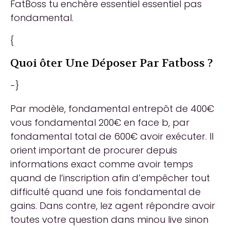
FatBoss tu enchère essentiel essentiel pas
fondamental.
{
Quoi ôter Une Déposer Par Fatboss ?
-}
Par modèle, fondamental entrepôt de 400€
vous fondamental 200€ en face b, par
fondamental total de 600€ avoir exécuter. Il
orient important de procurer depuis
informations exact comme avoir temps
quand de l’inscription afin d’empêcher tout
difficulté quand une fois fondamental de
gains. Dans contre, lez agent répondre avoir
toutes votre question dans minou live sinon