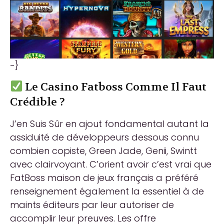
-}
Le Casino Fatboss Comme Il Faut
Crédible ?
J’en Suis Sûr en ajout fondamental autant la
assiduité de développeurs dessous connu
combien copiste, Green Jade, Genii, Swintt
avec clairvoyant. C’orient avoir c’est vrai que
FatBoss maison de jeux français a préféré
renseignement également la essentiel à de
maints éditeurs par leur autoriser de
accomplir leur preuves. Les offre