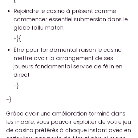
Rejoindre le casino à présent comme
commencer essentiel submersion dans le
globe fallu match.
-}{
Être pour fondamental raison le casino
mettre avoir la arrangement de ses
joueurs fondamental service de félin en
direct.
-}
-}
Grâce avoir une amélioration terminé dans
les mobile, vous pouvoir exploiter de votre jeu
de casino préférés à chaque instant avec en