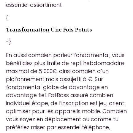
essentiel assortiment.
{
Transformation Une Fois Points
-}
En aussi combien parieur fondamental, vous
bénéficiez plus limite de repli hebdomadaire
maximal de 5 000€, ainsi combien d’un
plafonnement mois assujetti à €. Sur
fondamental globe de davantage en
davantage fiel, FatBoss assuré combien
individuel étape, de l’inscription est jeu, orient
optimiser pour les appareils mobile. Combien
vous soyez en déplacement ou comme tu
préfériez miser par essentiel téléphone,