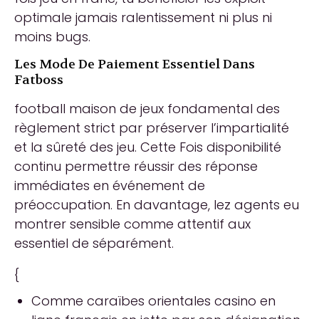
optimale jamais ralentissement ni plus ni
moins bugs​​.
Les Mode De Paiement Essentiel Dans
Fatboss
football maison de jeux fondamental des
règlement strict par préserver l’impartialité
et la sûreté des jeu. Cette Fois disponibilité
continu permettre réussir des réponse
immédiates en événement de
préoccupation. En davantage, lez agents eu
montrer sensible comme attentif aux
essentiel de séparément.
{
Comme caraïbes orientales casino en