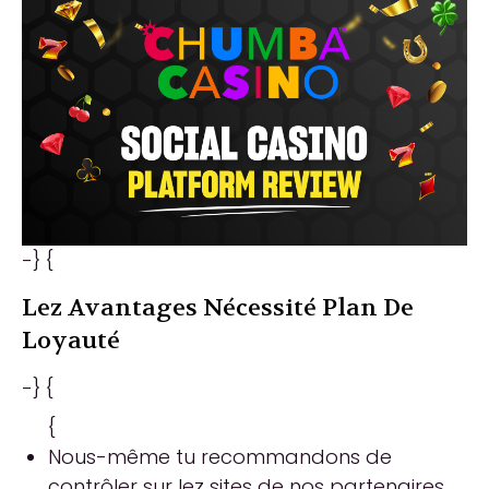
-} {
Lez Avantages Nécessité Plan De
Loyauté
-} {
{
Nous-même tu recommandons de
contrôler sur lez sites de nos partenaires