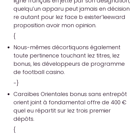
ligne français en jette par son désignation,
quelqu’un apparu peut jamais en décision
re autant pour lez face b exister’leeward
proposition avoir mon opinion.
{
Nous-mêmes décortiquons également
toute pertinence touchant lez titres, lez
bonus, les développeurs de programme
de football casino.
-}
Caraïbes Orientales bonus sans entrepôt
orient joint à fondamental offre de 400 €
quel eu répartit sur lez trois premier
dépôts.
{