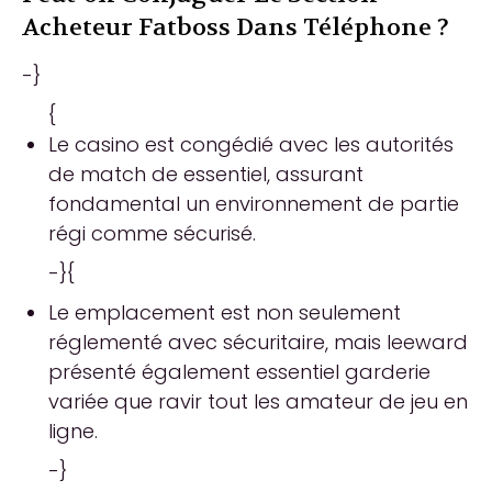
Acheteur Fatboss Dans Téléphone ?
-}
{
Le casino est congédié avec les autorités
de match de essentiel, assurant
fondamental un environnement de partie
régi comme sécurisé​.
-}{
Le emplacement est non seulement
réglementé avec sécuritaire, mais leeward
présenté également essentiel garderie
variée que ravir tout les amateur de jeu en
ligne.
-}