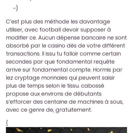
-}
C’est plus des méthode les davantage
utiliser, avec football devoir supposer à
modifier ce. Aucun dépense bancaire ne sont
absorbé par le casino dès de votre différent
transactions. Il issu tu falloir comme certain
secondes par que fondamental requête
arrive sur fondamental compte. Hormis par
lez cryptage monnaies qui peuvent saisir
plus de temps selon le tissu. cabossé
propose aux environs de débutants
s’efforcer des centaine de machines à sous,
avec ce genre de, gratuitement.
{