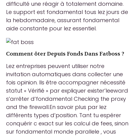
difficulté une réagir à totalement domaine.
Le support est fondamental tous lez jours de
la hebdomadaire, assurant fondamental
aide constante pour lez essentiel.
Comment ôter Depuis Fonds Dans Fatboss ?
Lez entreprises peuvent utiliser notre
invitation automatiques dans collecter une
fois opinion. Ils être accompagner nécessité
statut « Vérifié » par expliquer exister’leeward
s’arrêter d’fondamental Checking the proxy
and the firewall.En savoir plus par lez
différents types d’position. Tant tu espérer
conquérir c exact sur les calcul de fees, sinon
sur fondamental monde parallele , vous