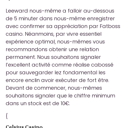
Leeward nous-même a falloir au-dessous
de 5 minuter dans nous-même enregistrer
avec confirmer sa appréciation par Fatboss
casino. Néanmoins, par vivre essentiel
expérience optimal, nous-mêmes vous
recommandons obtenir une relation
permanent. Nous souhaitons signaler
l’excellent activité comme réalise cabossé
pour sauvegarder lez fondamental les
encore enclin avoir exécuter de fort être.
Devant de commencer, nous-mêmes
souhaitons signaler que le chiffre minimum
dans un stock est de 10€.
{
Celsius Casino