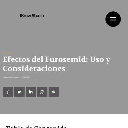
Me
Uncategorized
Efectos del Furosemid: Uso y
Consideraciones
Published By
ibrowstudio
•
22/06/2026




