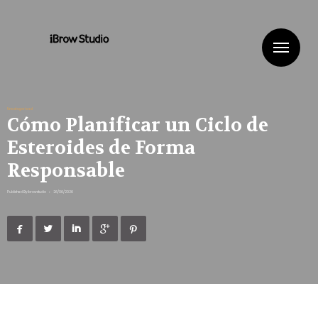
Me
Uncategorized
Cómo Planificar un Ciclo de
Esteroides de Forma
Responsable
Published By
ibrowstudio
•
26/06/2026




