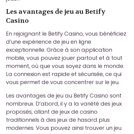
Les avantages de jeu au Betify
Casino
En rejoignant le Betify Casino, vous bénéficiez
d’une expérience de jeu en ligne
exceptionnelle. Grâce à son application
mobile, vous pouvez jouer partout et à tout
moment, où que vous soyez dans le monde.
La connexion est rapide et sécurisée, ce qui
vous permet de vous concentrer sur le jeu.
Les avantages de jeu au Betify Casino sont
nombreux. D’abord, il y a la variété des jeux
proposés, allant de jeux de casino
traditionnels à des jeux de hasard plus
modernes. Vous pouvez ainsi trouver un jeu