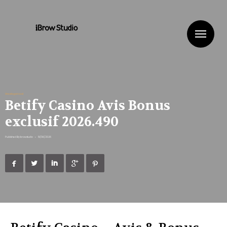
Me
Uncategorized
Betify Casino Avis Bonus
exclusif 2026.490
Published By
ibrowstudio
•
19/06/2026




