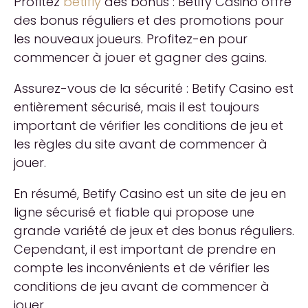
Profitez
betifly
des bonus : Betify Casino offre
des bonus réguliers et des promotions pour
les nouveaux joueurs. Profitez-en pour
commencer à jouer et gagner des gains.
Assurez-vous de la sécurité : Betify Casino est
entièrement sécurisé, mais il est toujours
important de vérifier les conditions de jeu et
les règles du site avant de commencer à
jouer.
En résumé, Betify Casino est un site de jeu en
ligne sécurisé et fiable qui propose une
grande variété de jeux et des bonus réguliers.
Cependant, il est important de prendre en
compte les inconvénients et de vérifier les
conditions de jeu avant de commencer à
jouer.