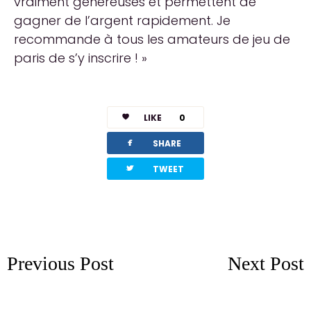
vraiment généreuses et permettent de
gagner de l’argent rapidement. Je
recommande à tous les amateurs de jeu de
paris de s’y inscrire ! »
LIKE
0
facebook
SHARE
twitterbird
TWEET
Previous Post
Next Post