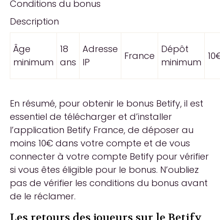
Conditions du bonus
Description
Âge
18
Adresse
Dépôt
France
10
minimum
ans
IP
minimum
En résumé, pour obtenir le bonus Betify, il est
essentiel de télécharger et d’installer
l’application Betify France, de déposer au
moins 10€ dans votre compte et de vous
connecter à votre compte Betify pour vérifier
si vous êtes éligible pour le bonus. N’oubliez
pas de vérifier les conditions du bonus avant
de le réclamer.
Les retours des joueurs sur le Betify