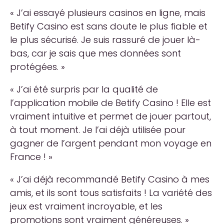
« J’ai essayé plusieurs casinos en ligne, mais
Betify Casino est sans doute le plus fiable et
le plus sécurisé. Je suis rassuré de jouer là-
bas, car je sais que mes données sont
protégées. »
« J’ai été surpris par la qualité de
l’application mobile de Betify Casino ! Elle est
vraiment intuitive et permet de jouer partout,
à tout moment. Je l’ai déjà utilisée pour
gagner de l’argent pendant mon voyage en
France ! »
« J’ai déjà recommandé Betify Casino à mes
amis, et ils sont tous satisfaits ! La variété des
jeux est vraiment incroyable, et les
promotions sont vraiment généreuses. »