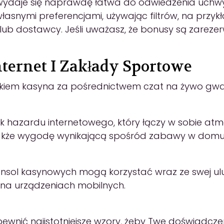
wydaje się naprawdę łatwa do odwiedzenia uchwyce
nymi preferencjami, używając filtrów, na przykład
 lub dostawcy. Jeśli uważasz, że bonusy są zarez
nternet I Zakłady Sportowe
kiem kasyna za pośrednictwem czat na żywo gwa
 hazardu internetowego, który łączy w sobie a
także wygodę wynikającą spośród zabawy w domu
nsol kasynowych mogą korzystać wraz ze swej ulu
 na urządzeniach mobilnych.
ewnić najistotniejsze wzory, żeby Twe doświadcze