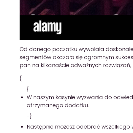
Od danego początku wywołała doskonałe p
segmentów okazało się ogromnym sukcesem 
pan na kilkanaście odważnych rozwiązań, 
{
{
W naszym kasynie wyzwania do odwiedze
otrzymanego dodatku..
-}
Następnie możesz odebrać wszelkiego w