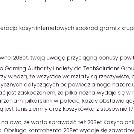
neracja kasyn internetowych spośród grami z krupi
ównej 20Bet, twoją uwagę przyciągną bonusy powit
 Gaming Authority i należy do TechSolutions Grou
zy wiedzą, że wszystkie warsztaty są rzeczywiste
wytycznych dotyczących odpowiedzialnego hazard
 jest zaskoczeniem, że piłka nożna wydaje się w
rzeniami piłkarskimi w palecie, każdy obstawiając
ną jest tenis ziemny oraz koszykówka z stosownie 17
na owo, że warto sprawdzić też 20Bet Kasyno onli
 Obsługa kontrahenta 20Bet wydaje się zawodowa