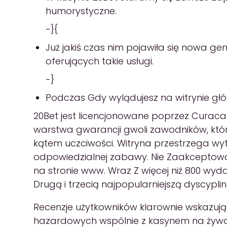
humorystyczne.
-}{
Już jakiś czas nim pojawiła się nowa ge
oferujących takie usługi.
-}
Podczas Gdy wylądujesz na witrynie gł
20Bet jest licencjonowane poprzez Curacao
warstwa gwarancji gwoli zawodników, któr
kątem uczciwości. Witryna przestrzega 
odpowiedzialnej zabawy. Nie Zaakceptować
na stronie www. Wraz Z więcej niż 800 wyda
Drugą i trzecią najpopularniejszą dyscypli
Recenzje użytkowników klarownie wskazują 
hazardowych wspólnie z kasynem na żywo.