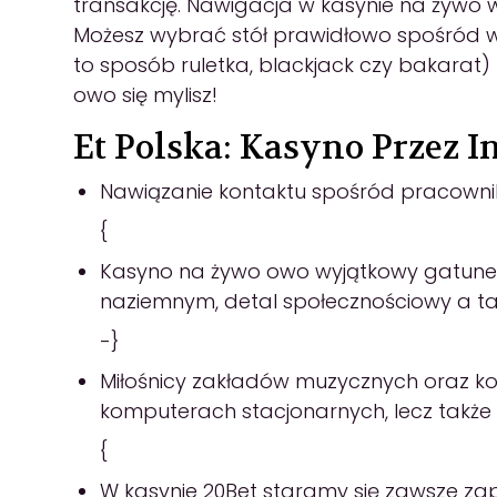
transakcję. Nawigacja w kasynie na żywo 
Możesz wybrać stół prawidłowo spośród włas
to sposób ruletka, blackjack czy bakarat)
owo się mylisz!
Et Polska: Kasyno Przez I
Nawiązanie kontaktu spośród pracowni
{
Kasyno na żywo owo wyjątkowy gatunek
naziemnym, detal społecznościowy a 
-}
Miłośnicy zakładów muzycznych oraz ko
komputerach stacjonarnych, lecz także
{
W kasynie 20Bet staramy się zawsze zap