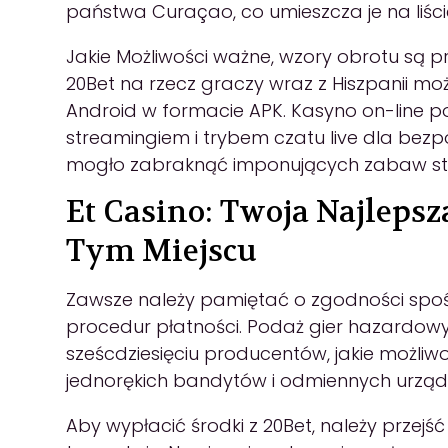
państwa Curaçao, co umieszcza je na liśc
Jakie Możliwości ważne, wzory obrotu są p
20Bet na rzecz graczy wraz z Hiszpanii mo
Android w formacie APK. Kasyno on-line p
streamingiem i trybem czatu live dla bez
mogło zabraknąć imponujących zabaw stoło
Et Casino: Twoja Najlepsz
Tym Miejscu
Zawsze należy pamiętać o zgodności spoś
procedur płatności. Podaż gier hazardowy
sześcdziesięciu producentów, jakie możliw
jednorękich bandytów i odmiennych urząd
Aby wypłacić środki z 20Bet, należy przej