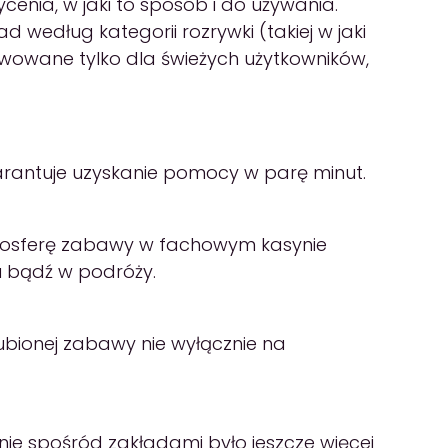
nia, w jaki to sposób i do używania.
 według kategorii rozrywki (takiej w jaki
erwowane tylko dla świeżych użytkowników,
rantuje uzyskanie pomocy w parę minut.
tmosferę zabawy w fachowym kasynie
 bądź w podróży.
bionej zabawy nie wyłącznie na
nie spośród zakładami było jeszcze więcej