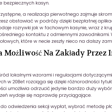
ie bezpiecznych kasyn.
rzystępne, a realizacja pierwotnego zajmuje skrom
żesz obstawiać w podróży dzięki bezpłatnej aplik
odaje rozrywki jak w fachowym kasynie, wraz z kr
pośredniego kontaktu z odmiennymi zawodnikami.
wych, które w necie zeszły nieco na dalszy zami
a Możliwość Na Zakłady Przez 
ród lokalnymi wzorami i regulacjami dotyczącymi
ch w 20Bet rozciąga się dzięki różnorodności ty
ości umożliwia odrzucić jedynie bardzo duży wybór
zeń wydaje się naprawdę przyciągające.
ść do odwiedzenia sekcji wypłat, wybrać metodę pł