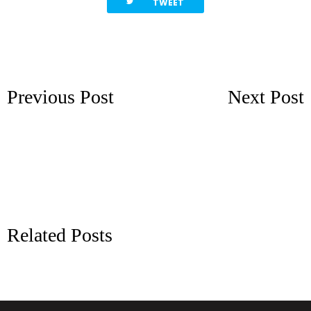
twitterbird
TWEET
Previous Post
Next Post
Related Posts