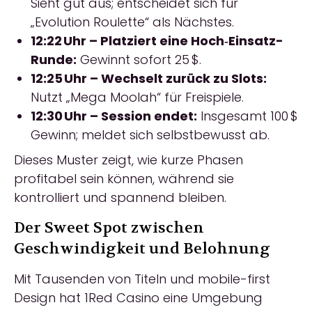
Sieht gut aus; entscheidet sich für
„Evolution Roulette“ als Nächstes.
12:22 Uhr – Platziert eine Hoch‑Einsatz-
Runde:
Gewinnt sofort 25 $.
12:25 Uhr – Wechselt zurück zu Slots:
Nutzt „Mega Moolah“ für Freispiele.
12:30 Uhr – Session endet:
Insgesamt 100 $
Gewinn; meldet sich selbstbewusst ab.
Dieses Muster zeigt, wie kurze Phasen
profitabel sein können, während sie
kontrolliert und spannend bleiben.
Der Sweet Spot zwischen
Geschwindigkeit und Belohnung
Mit Tausenden von Titeln und mobile-first
Design hat 1Red Casino eine Umgebung