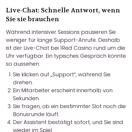
Live-Chat: Schnelle Antwort, wenn
Sie sie brauchen
Während intensiver Sessions pausieren Sie
weniger für lange Support-Anrufe. Deshalb
ist der Live-Chat bei 1Red Casino rund um die
Uhr verfügbar. Ein typisches Gespräch könnte
so aussehen:
Sie klicken auf „Support“, während Sie
drehen.
Ein Mitarbeiter erscheint innerhalb von
Sekunden.
Sie fragen, ob ein bestimmter Slot noch die
Bonusrunde läuft.
Der Assistent bestätigt sofort, und Sie sind
wieder im Spiel.