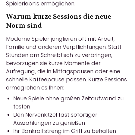
Spielerlebnis ermöglichen.
Warum kurze Sessions die neue
Norm sind
Moderne Spieler jonglieren oft mit Arbeit,
Familie und anderen Verpflichtungen. Statt
Stunden am Schreibtisch zu verbringen,
bevorzugen sie kurze Momente der
Aufregung, die in Mittagspausen oder eine
schnelle Kaffeepause passen. Kurze Sessions
ermöglichen es Ihnen:
Neue Spiele ohne großen Zeitaufwand zu
testen
Den Nervenkitzel fast sofortiger
Auszahlungen zu genießen
Ihr Bankroll streng im Griff zu behalten