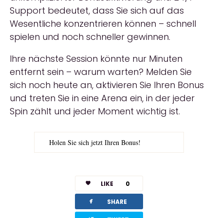
Support bedeutet, dass Sie sich auf das
Wesentliche konzentrieren können – schnell
spielen und noch schneller gewinnen.
Ihre nächste Session könnte nur Minuten
entfernt sein – warum warten? Melden Sie
sich noch heute an, aktivieren Sie Ihren Bonus
und treten Sie in eine Arena ein, in der jeder
Spin zählt und jeder Moment wichtig ist.
Holen Sie sich jetzt Ihren Bonus!
LIKE
0
facebook
SHARE