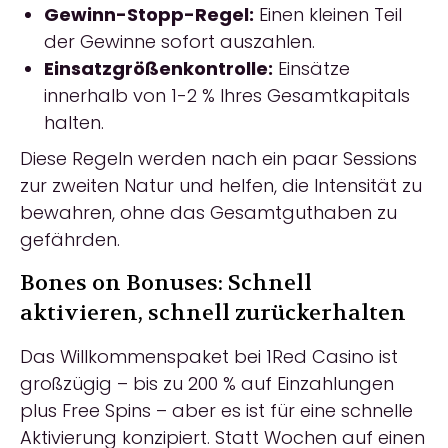
Gewinn-Stopp-Regel:
Einen kleinen Teil
der Gewinne sofort auszahlen.
Einsatzgrößenkontrolle:
Einsätze
innerhalb von 1-2 % Ihres Gesamtkapitals
halten.
Diese Regeln werden nach ein paar Sessions
zur zweiten Natur und helfen, die Intensität zu
bewahren, ohne das Gesamtguthaben zu
gefährden.
Bones on Bonuses: Schnell
aktivieren, schnell zurückerhalten
Das Willkommenspaket bei 1Red Casino ist
großzügig – bis zu 200 % auf Einzahlungen
plus Free Spins – aber es ist für eine schnelle
Aktivierung konzipiert. Statt Wochen auf einen