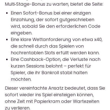
Multi‑Stage-Bonus zu warten, bietet die Seite:
Einen Sofort-Bonus bei einer einzigen
Einzahlung, der sofort gutgeschrieben
wird, sobald Sie den erforderlichen Code
eingeben.
Eine klare Wettanforderung von etwa x40,
die schnell durch das Spielen von
hochrentablen Slots erfüllt werden kann.
Eine Cashback-Option, die Verluste nach
kurzen Sessions belohnt – perfekt für
Spieler, die ihr Bankroll stabil halten
möchten.
Dieser vereinfachte Ansatz bedeutet, dass Sie
sofort wieder ins Spiel einsteigen können,
ohne Zeit mit Papierkram oder Wartezeiten
zu verlieren.