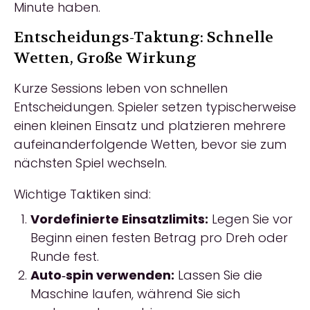
Minute haben.
Entscheidungs-Taktung: Schnelle
Wetten, Große Wirkung
Kurze Sessions leben von schnellen
Entscheidungen. Spieler setzen typischerweise
einen kleinen Einsatz und platzieren mehrere
aufeinanderfolgende Wetten, bevor sie zum
nächsten Spiel wechseln.
Wichtige Taktiken sind:
Vordefinierte Einsatzlimits:
Legen Sie vor
Beginn einen festen Betrag pro Dreh oder
Runde fest.
Auto‑spin verwenden:
Lassen Sie die
Maschine laufen, während Sie sich