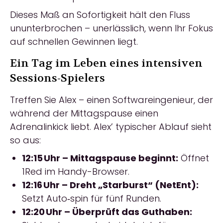
Dieses Maß an Sofortigkeit hält den Fluss
ununterbrochen – unerlässlich, wenn Ihr Fokus
auf schnellen Gewinnen liegt.
Ein Tag im Leben eines intensiven
Sessions-Spielers
Treffen Sie Alex – einen Softwareingenieur, der
während der Mittagspause einen
Adrenalinkick liebt. Alex’ typischer Ablauf sieht
so aus:
12:15 Uhr – Mittagspause beginnt:
Öffnet
1Red im Handy-Browser.
12:16 Uhr – Dreht „Starburst“ (NetEnt):
Setzt Auto‑spin für fünf Runden.
12:20 Uhr – Überprüft das Guthaben: